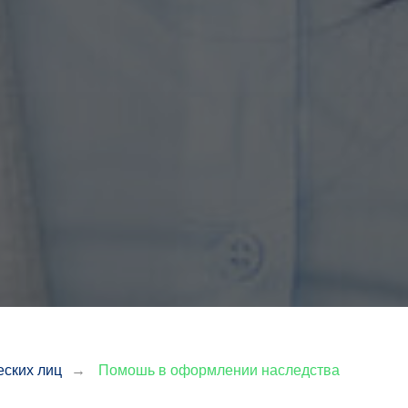
еских лиц
→
Помошь в оформлении наследства